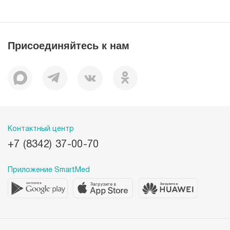
О компании
Миссия
История
Присоединяйтесь к нам
Корпоративная социальная ответственность
Документы
Вакансии
Наши преимущества
Лицензии
Пациентам
Контактный центр
+7 (8342) 37-00-70
Приложение SmartMed