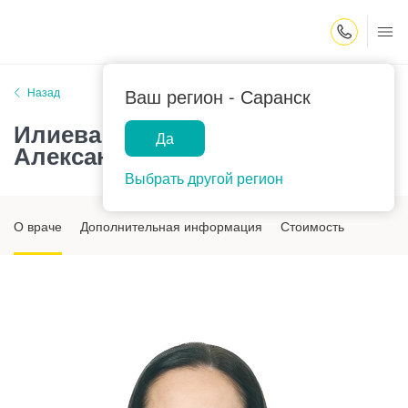
Закрыть поиск
Ваш регион -
Саранск
Назад
Илиева Надежда
Да
Александровна
Выбрать другой регион
О враче
Дополнительная информация
Стоимость