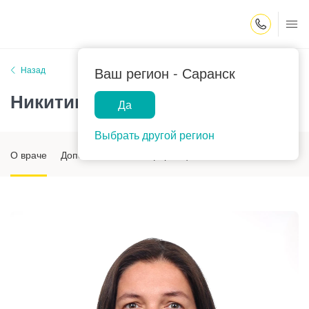
Закрыть поиск
Ваш регион -
Саранск
Назад
Никитина Елена Александровна
Да
Выбрать другой регион
О враче
Дополнительная информация