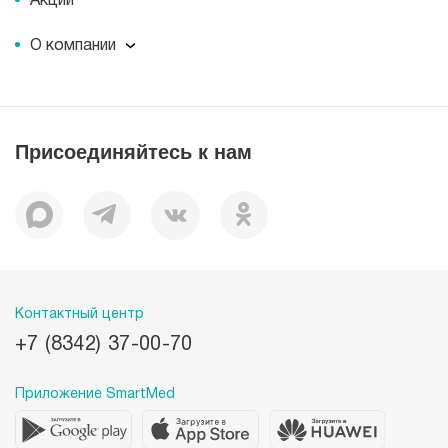
Акции
О компании
О компании
Миссия
История
Присоединяйтесь к нам
Корпоративная социальная ответственность
Документы
Вакансии
Наши преимущества
Лицензии
Пациентам
Контактный центр
+7 (8342) 37-00-70
Приложение SmartMed