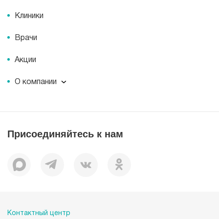
Клиники
Врачи
Акции
О компании
О компании
Миссия
История
Присоединяйтесь к нам
Корпоративная социальная ответственность
Документы
Вакансии
Наши преимущества
Лицензии
Пациентам
Контактный центр