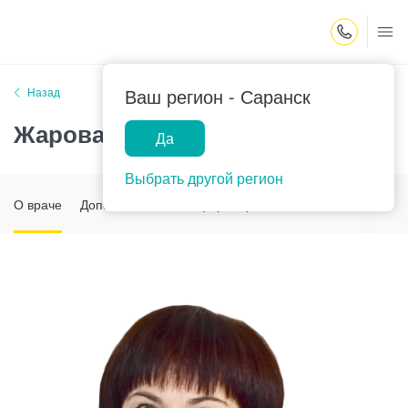
Закрыть поиск
Ваш регион -
Саранск
Назад
Жарова Татьяна Борисовна
Да
Выбрать другой регион
О враче
Дополнительная информация
Отзывы
Стоимость